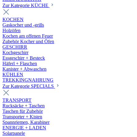
Zur Kategorie KÜCHE
KOCHEN
Gaskocher und -grills
Holzöfen
Kochen am offenen Feuer
Zubehör Kocher und Öfen
GESCHIRR
Kochgeschirr
Essgeschirr + Besteck
Häferl + Flaschen
Kanister + Abwaschen
KÜHLEN
TREKKINGNAHRUNG
Zur Kategorie SPECIALS
TRANSPORT
Rucksäcke + Taschen
Taschen für Zubehör
Transporter + Kisten
Spannriemen, Karabiner
ENERGIE + LADEN
Solarpanele