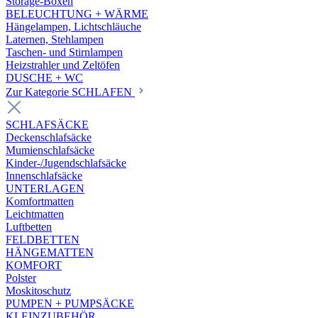
Storage-Boxen
BELEUCHTUNG + WÄRME
Hängelampen, Lichtschläuche
Laternen, Stehlampen
Taschen- und Stirnlampen
Heizstrahler und Zeltöfen
DUSCHE + WC
Zur Kategorie SCHLAFEN
SCHLAFSÄCKE
Deckenschlafsäcke
Mumienschlafsäcke
Kinder-/Jugendschlafsäcke
Innenschlafsäcke
UNTERLAGEN
Komfortmatten
Leichtmatten
Luftbetten
FELDBETTEN
HÄNGEMATTEN
KOMFORT
Polster
Moskitoschutz
PUMPEN + PUMPSÄCKE
KLEINZUBEHÖR