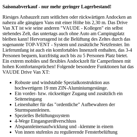
Saisonabverkauf - nur mehr geringer Lagerbestand!
Riesiges Anbauzelt zum seitlichen oder rückwärtigen Andocken an
nahezu alle gängigen Vans mit einer Höhe bis 2,30 m. Das Drive
Van XT ist wie seine anderen "VAUDE - Kollegen" ein selbst
stehendes Zelt, das untertags auch ohne Auto am Campingplatz
bleiben kann! Hervorragend ist die Belüftung des Zeltes durch das
sogenannte TOP-VENT - System und zusätzliche Netzfenster. Im
Lieferumfang ist auch ein komfortables Innenzelt enthalten, das 3-4
Personen bequem, kurzfristig auch bis zu 5 Personen Platz bietet.
Ein extrem mobiles und flexibles Andockzelt für CamperInnen mit
hohen Komfortansprüchen! Folgende besondere Funktionen hat das
VAUDE Drive Van XT:
Robuste und windstabile Spezialkonstruktion aus
hochwertigem 19 mm ZIN-Aluminiumgestänge.
Ein vorder- bzw. rückseitiger Zugang und zusätzlich ein
Seiteneingang
Leinenhalter für das "ordentliche" Aufbewahren der
Sturmspannleinen.
Spezielles Belüftungssystem
4-Wege Eingangsreißverschluss
Abspannleinenaufwicklung und –klemme in einem
Von innen stufenlos zu regulierende Fensterbelüftung