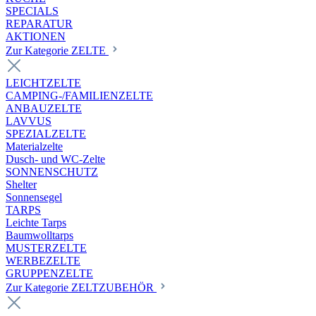
SPECIALS
REPARATUR
AKTIONEN
Zur Kategorie ZELTE
LEICHTZELTE
CAMPING-/FAMILIENZELTE
ANBAUZELTE
LAVVUS
SPEZIALZELTE
Materialzelte
Dusch- und WC-Zelte
SONNENSCHUTZ
Shelter
Sonnensegel
TARPS
Leichte Tarps
Baumwolltarps
MUSTERZELTE
WERBEZELTE
GRUPPENZELTE
Zur Kategorie ZELTZUBEHÖR