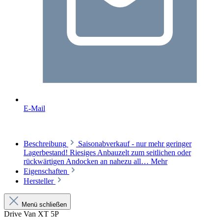
E-Mail
Beschreibung
Saisonabverkauf - nur mehr geringer
Lagerbestand! Riesiges Anbauzelt zum seitlichen oder
rückwärtigen Andocken an nahezu all…
Mehr
Eigenschaften
Hersteller
Menü schließen
Drive Van XT 5P