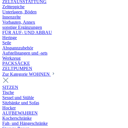
ZELTAUSSTATTUNG
Zeltteppiche
Unterlagen, Böden
Innenzelte
Vorbauten, Annex
sonstige Ergänzungen
FÜR AUF- UND ABBAU
Heringe
Seile
Abspannzubehör
Aufstellstangen und -sets
Werkzeug
PACKSÄCKE
ZELTPUMPEN
Zur Kategorie WOHNEN
SITZEN
Tische
Sessel und Stühle
Sitzbänke und Sofas
Hocker
AUFBEWAHREN
Kocherschränke
Falt- und Hängeschränke