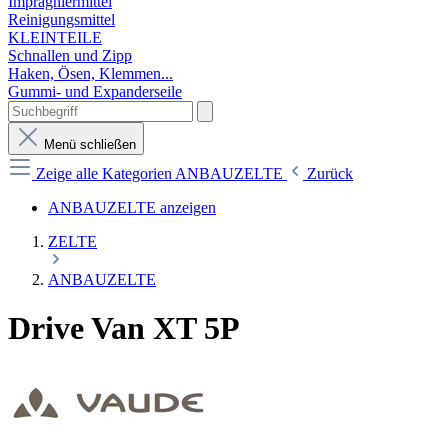
Imprägniermittel
Reinigungsmittel
KLEINTEILE
Schnallen und Zipp
Haken, Ösen, Klemmen...
Gummi- und Expanderseile
Menü schließen
Zeige alle Kategorien
ANBAUZELTE
Zurück
ANBAUZELTE anzeigen
ZELTE
ANBAUZELTE
Drive Van XT 5P