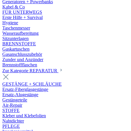
Generatoren + Powerbanks
Kabel & Co
FÜR UNTERWEGS
Erste Hilfe + Survival
Hygiene
Taschenmesser
Wasseraufbereitung
Sitzunterlagen
BRENNSTOFFE
Gaskartuschen
Gasanschlusszubehör
Zunder und Anzünder
Brennstoffflaschen
Zur Kategorie REPARATUR
GESTÄNGE + SCHLÄUCHE
Ersatz-Fiberglasgestänge
Ersatz-Alugestänge
Gestängeteile
Air-Repair
STOFFE
Kleber und Klebefolien
Nahtdichter
PFLEGE