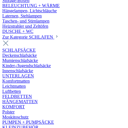
Storage-Boxen
BELEUCHTUNG + WÄRME
Hängelampen, Lichtschläuche
Laternen, Stehlampen
Taschen- und Stirnlampen
Heizstrahler und Zeltöfen
DUSCHE + WC
Zur Kategorie SCHLAFEN
SCHLAFSÄCKE
Deckenschlafsäcke
Mumienschlafsäcke
Kinder-/Jugendschlafsäcke
Innenschlafsäcke
UNTERLAGEN
Komfortmatten
Leichtmatten
Luftbetten
FELDBETTEN
HÄNGEMATTEN
KOMFORT
Polster
Moskitoschutz
PUMPEN + PUMPSÄCKE
KLEINZUBEHÖR