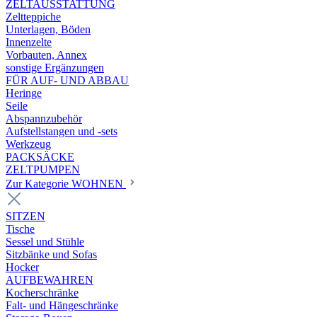
ZELTAUSSTATTUNG
Zeltteppiche
Unterlagen, Böden
Innenzelte
Vorbauten, Annex
sonstige Ergänzungen
FÜR AUF- UND ABBAU
Heringe
Seile
Abspannzubehör
Aufstellstangen und -sets
Werkzeug
PACKSÄCKE
ZELTPUMPEN
Zur Kategorie WOHNEN
SITZEN
Tische
Sessel und Stühle
Sitzbänke und Sofas
Hocker
AUFBEWAHREN
Kocherschränke
Falt- und Hängeschränke