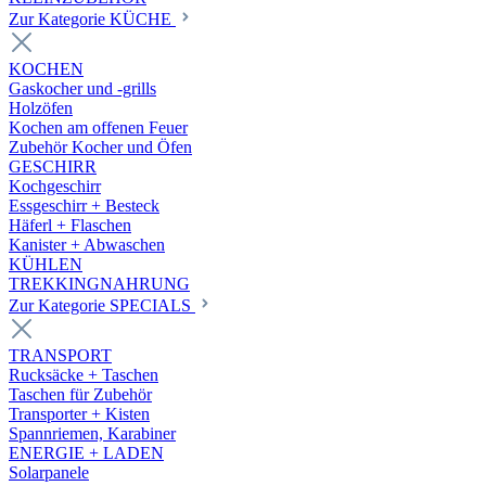
Zur Kategorie KÜCHE
KOCHEN
Gaskocher und -grills
Holzöfen
Kochen am offenen Feuer
Zubehör Kocher und Öfen
GESCHIRR
Kochgeschirr
Essgeschirr + Besteck
Häferl + Flaschen
Kanister + Abwaschen
KÜHLEN
TREKKINGNAHRUNG
Zur Kategorie SPECIALS
TRANSPORT
Rucksäcke + Taschen
Taschen für Zubehör
Transporter + Kisten
Spannriemen, Karabiner
ENERGIE + LADEN
Solarpanele