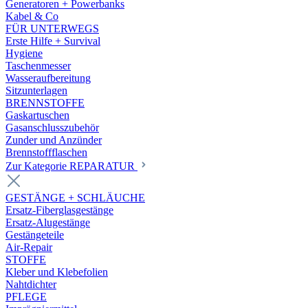
Generatoren + Powerbanks
Kabel & Co
FÜR UNTERWEGS
Erste Hilfe + Survival
Hygiene
Taschenmesser
Wasseraufbereitung
Sitzunterlagen
BRENNSTOFFE
Gaskartuschen
Gasanschlusszubehör
Zunder und Anzünder
Brennstoffflaschen
Zur Kategorie REPARATUR
GESTÄNGE + SCHLÄUCHE
Ersatz-Fiberglasgestänge
Ersatz-Alugestänge
Gestängeteile
Air-Repair
STOFFE
Kleber und Klebefolien
Nahtdichter
PFLEGE