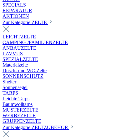
SPECIALS
REPARATUR
AKTIONEN
Zur Kategorie ZELTE
LEICHTZELTE
CAMPING-/FAMILIENZELTE
ANBAUZELTE
LAVVUS
SPEZIALZELTE
Materialzelte
Dusch- und WC-Zelte
SONNENSCHUTZ
Shelter
Sonnensegel
TARPS
Leichte Tarps
Baumwolltarps
MUSTERZELTE
WERBEZELTE
GRUPPENZELTE
Zur Kategorie ZELTZUBEHÖR