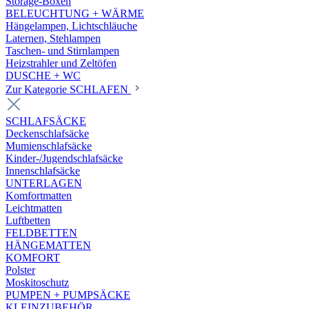
Storage-Boxen
BELEUCHTUNG + WÄRME
Hängelampen, Lichtschläuche
Laternen, Stehlampen
Taschen- und Stirnlampen
Heizstrahler und Zeltöfen
DUSCHE + WC
Zur Kategorie SCHLAFEN
SCHLAFSÄCKE
Deckenschlafsäcke
Mumienschlafsäcke
Kinder-/Jugendschlafsäcke
Innenschlafsäcke
UNTERLAGEN
Komfortmatten
Leichtmatten
Luftbetten
FELDBETTEN
HÄNGEMATTEN
KOMFORT
Polster
Moskitoschutz
PUMPEN + PUMPSÄCKE
KLEINZUBEHÖR