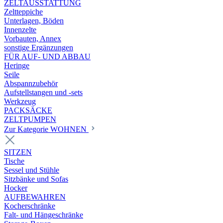
ZELTAUSSTATTUNG
Zeltteppiche
Unterlagen, Böden
Innenzelte
Vorbauten, Annex
sonstige Ergänzungen
FÜR AUF- UND ABBAU
Heringe
Seile
Abspannzubehör
Aufstellstangen und -sets
Werkzeug
PACKSÄCKE
ZELTPUMPEN
Zur Kategorie WOHNEN
SITZEN
Tische
Sessel und Stühle
Sitzbänke und Sofas
Hocker
AUFBEWAHREN
Kocherschränke
Falt- und Hängeschränke