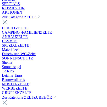
SPECIALS
REPARATUR
AKTIONEN
Zur Kategorie ZELTE
LEICHTZELTE
CAMPING-/FAMILIENZELTE
ANBAUZELTE
LAVVUS
SPEZIALZELTE
Materialzelte
Dusch- und WC-Zelte
SONNENSCHUTZ
Shelter
Sonnensegel
TARPS
Leichte Tarps
Baumwolltarps
MUSTERZELTE
WERBEZELTE
GRUPPENZELTE
Zur Kategorie ZELTZUBEHÖR