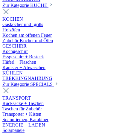
Zur Kategorie KÜCHE
KOCHEN
Gaskocher und -grills
Holzöfen
Kochen am offenen Feuer
Zubehör Kocher und Öfen
GESCHIRR
Kochgeschirr
Essgeschirr + Besteck
Häferl + Flaschen
Kanister + Abwaschen
KÜHLEN
TREKKINGNAHRUNG
Zur Kategorie SPECIALS
TRANSPORT
Rucksäcke + Taschen
Taschen für Zubehör
Transporter + Kisten
Spannriemen, Karabiner
ENERGIE + LADEN
Solarpanele