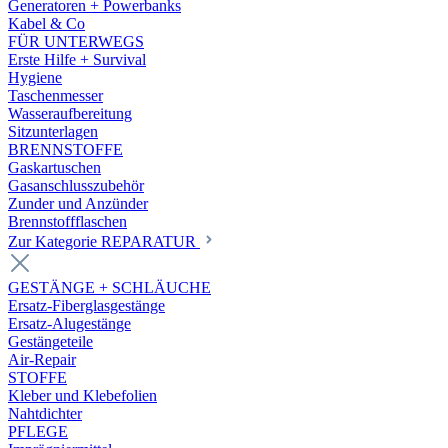
Generatoren + Powerbanks
Kabel & Co
FÜR UNTERWEGS
Erste Hilfe + Survival
Hygiene
Taschenmesser
Wasseraufbereitung
Sitzunterlagen
BRENNSTOFFE
Gaskartuschen
Gasanschlusszubehör
Zunder und Anzünder
Brennstoffflaschen
Zur Kategorie REPARATUR
GESTÄNGE + SCHLÄUCHE
Ersatz-Fiberglasgestänge
Ersatz-Alugestänge
Gestängeteile
Air-Repair
STOFFE
Kleber und Klebefolien
Nahtdichter
PFLEGE