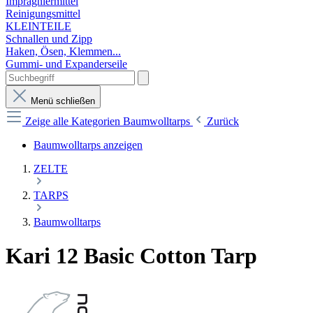
Imprägniermittel
Reinigungsmittel
KLEINTEILE
Schnallen und Zipp
Haken, Ösen, Klemmen...
Gummi- und Expanderseile
Menü schließen
Zeige alle Kategorien
Baumwolltarps
Zurück
Baumwolltarps anzeigen
ZELTE
TARPS
Baumwolltarps
Kari 12 Basic Cotton Tarp