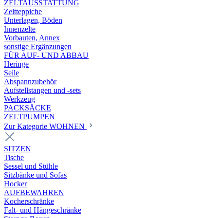
ZELTAUSSTATTUNG
Zeltteppiche
Unterlagen, Böden
Innenzelte
Vorbauten, Annex
sonstige Ergänzungen
FÜR AUF- UND ABBAU
Heringe
Seile
Abspannzubehör
Aufstellstangen und -sets
Werkzeug
PACKSÄCKE
ZELTPUMPEN
Zur Kategorie WOHNEN
SITZEN
Tische
Sessel und Stühle
Sitzbänke und Sofas
Hocker
AUFBEWAHREN
Kocherschränke
Falt- und Hängeschränke