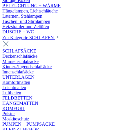
Storage-Boxen
BELEUCHTUNG + WÄRME
Hängelampen, Lichtschläuche
Laternen, Stehlampen
Taschen- und Stirnlampen
Heizstrahler und Zeltöfen
DUSCHE + WC
Zur Kategorie SCHLAFEN
SCHLAFSÄCKE
Deckenschlafsäcke
Mumienschlafsäcke
Kinder-/Jugendschlafsäcke
Innenschlafsäcke
UNTERLAGEN
Komfortmatten
Leichtmatten
Luftbetten
FELDBETTEN
HÄNGEMATTEN
KOMFORT
Polster
Moskitoschutz
PUMPEN + PUMPSÄCKE
KLEINZUBEHÖR