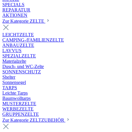
SPECIALS
REPARATUR
AKTIONEN
Zur Kategorie ZELTE
LEICHTZELTE
CAMPING-/FAMILIENZELTE
ANBAUZELTE
LAVVUS
SPEZIALZELTE
Materialzelte
Dusch- und WC-Zelte
SONNENSCHUTZ
Shelter
Sonnensegel
TARPS
Leichte Tarps
Baumwolltarps
MUSTERZELTE
WERBEZELTE
GRUPPENZELTE
Zur Kategorie ZELTZUBEHÖR