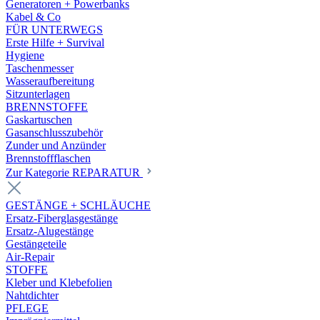
Generatoren + Powerbanks
Kabel & Co
FÜR UNTERWEGS
Erste Hilfe + Survival
Hygiene
Taschenmesser
Wasseraufbereitung
Sitzunterlagen
BRENNSTOFFE
Gaskartuschen
Gasanschlusszubehör
Zunder und Anzünder
Brennstoffflaschen
Zur Kategorie REPARATUR
GESTÄNGE + SCHLÄUCHE
Ersatz-Fiberglasgestänge
Ersatz-Alugestänge
Gestängeteile
Air-Repair
STOFFE
Kleber und Klebefolien
Nahtdichter
PFLEGE