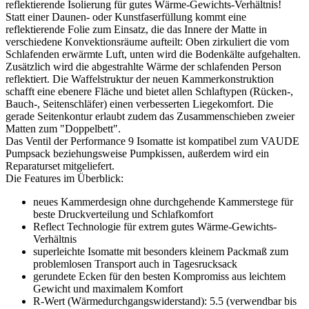
reflektierende Isolierung für gutes Wärme-Gewichts-Verhältnis!
Statt einer Daunen- oder Kunstfaserfüllung kommt eine
reflektierende Folie zum Einsatz, die das Innere der Matte in
verschiedene Konvektionsräume aufteilt: Oben zirkuliert die vom
Schlafenden erwärmte Luft, unten wird die Bodenkälte aufgehalten.
Zusätzlich wird die abgestrahlte Wärme der schlafenden Person
reflektiert. Die Waffelstruktur der neuen Kammerkonstruktion
schafft eine ebenere Fläche und bietet allen Schlaftypen (Rücken-,
Bauch-, Seitenschläfer) einen verbesserten Liegekomfort. Die
gerade Seitenkontur erlaubt zudem das Zusammenschieben zweier
Matten zum "Doppelbett".
Das Ventil der Performance 9 Isomatte ist kompatibel zum VAUDE
Pumpsack beziehungsweise Pumpkissen, außerdem wird ein
Reparaturset mitgeliefert.
Die Features im Überblick:
neues Kammerdesign ohne durchgehende Kammerstege für
beste Druckverteilung und Schlafkomfort
Reflect Technologie für extrem gutes Wärme-Gewichts-
Verhältnis
superleichte Isomatte mit besonders kleinem Packmaß zum
problemlosen Transport auch in Tagesrucksack
gerundete Ecken für den besten Kompromiss aus leichtem
Gewicht und maximalem Komfort
R-Wert (Wärmedurchgangswiderstand): 5.5 (verwendbar bis