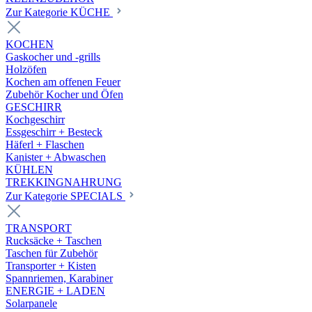
Zur Kategorie KÜCHE
KOCHEN
Gaskocher und -grills
Holzöfen
Kochen am offenen Feuer
Zubehör Kocher und Öfen
GESCHIRR
Kochgeschirr
Essgeschirr + Besteck
Häferl + Flaschen
Kanister + Abwaschen
KÜHLEN
TREKKINGNAHRUNG
Zur Kategorie SPECIALS
TRANSPORT
Rucksäcke + Taschen
Taschen für Zubehör
Transporter + Kisten
Spannriemen, Karabiner
ENERGIE + LADEN
Solarpanele