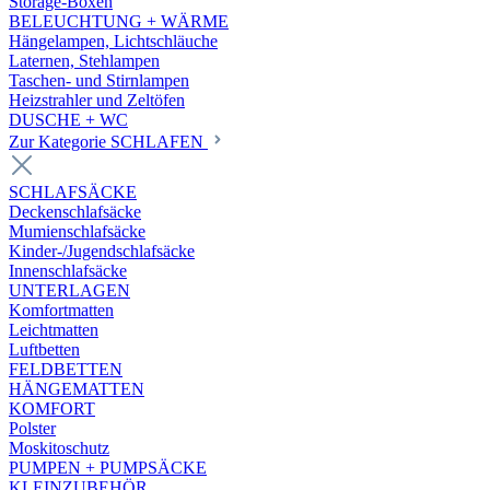
Storage-Boxen
BELEUCHTUNG + WÄRME
Hängelampen, Lichtschläuche
Laternen, Stehlampen
Taschen- und Stirnlampen
Heizstrahler und Zeltöfen
DUSCHE + WC
Zur Kategorie SCHLAFEN
SCHLAFSÄCKE
Deckenschlafsäcke
Mumienschlafsäcke
Kinder-/Jugendschlafsäcke
Innenschlafsäcke
UNTERLAGEN
Komfortmatten
Leichtmatten
Luftbetten
FELDBETTEN
HÄNGEMATTEN
KOMFORT
Polster
Moskitoschutz
PUMPEN + PUMPSÄCKE
KLEINZUBEHÖR