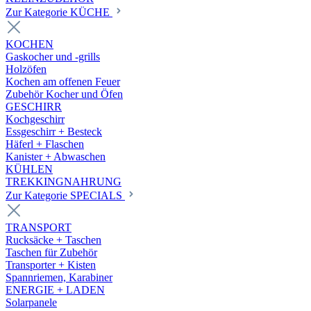
Zur Kategorie KÜCHE
KOCHEN
Gaskocher und -grills
Holzöfen
Kochen am offenen Feuer
Zubehör Kocher und Öfen
GESCHIRR
Kochgeschirr
Essgeschirr + Besteck
Häferl + Flaschen
Kanister + Abwaschen
KÜHLEN
TREKKINGNAHRUNG
Zur Kategorie SPECIALS
TRANSPORT
Rucksäcke + Taschen
Taschen für Zubehör
Transporter + Kisten
Spannriemen, Karabiner
ENERGIE + LADEN
Solarpanele