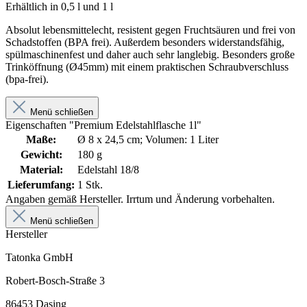
Erhältlich in 0,5 l und 1 l
Absolut lebensmittelecht, resistent gegen Fruchtsäuren und frei von
Schadstoffen (BPA frei). Außerdem besonders widerstandsfähig,
spülmaschinenfest und daher auch sehr langlebig. Besonders große
Trinköffnung (Ø45mm) mit einem praktischen Schraubverschluss
(bpa-frei).
Menü schließen
Eigenschaften "Premium Edelstahlflasche 1l"
Maße:
Ø 8 x 24,5 cm; Volumen: 1 Liter
Gewicht:
180 g
Material:
Edelstahl 18/8
Lieferumfang:
1 Stk.
Angaben gemäß Hersteller. Irrtum und Änderung vorbehalten.
Menü schließen
Hersteller
Tatonka GmbH
Robert-Bosch-Straße 3
86453 Dasing