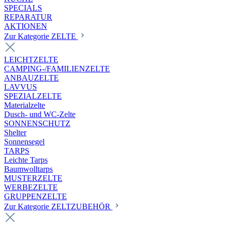
SPECIALS
REPARATUR
AKTIONEN
Zur Kategorie ZELTE
LEICHTZELTE
CAMPING-/FAMILIENZELTE
ANBAUZELTE
LAVVUS
SPEZIALZELTE
Materialzelte
Dusch- und WC-Zelte
SONNENSCHUTZ
Shelter
Sonnensegel
TARPS
Leichte Tarps
Baumwolltarps
MUSTERZELTE
WERBEZELTE
GRUPPENZELTE
Zur Kategorie ZELTZUBEHÖR