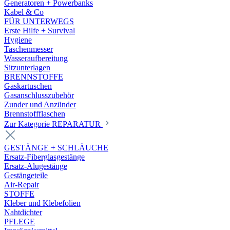
Generatoren + Powerbanks
Kabel & Co
FÜR UNTERWEGS
Erste Hilfe + Survival
Hygiene
Taschenmesser
Wasseraufbereitung
Sitzunterlagen
BRENNSTOFFE
Gaskartuschen
Gasanschlusszubehör
Zunder und Anzünder
Brennstoffflaschen
Zur Kategorie REPARATUR
GESTÄNGE + SCHLÄUCHE
Ersatz-Fiberglasgestänge
Ersatz-Alugestänge
Gestängeteile
Air-Repair
STOFFE
Kleber und Klebefolien
Nahtdichter
PFLEGE