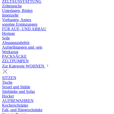
ZELTAUSSTATTUNG
Zeltteppiche
Unterlagen, Böden
Innenzelte
Vorbauten, Annex
sonstige Ergänzungen
FÜR AUF- UND ABBAU
Heringe
Seile
Abspannzubehör
Aufstellstangen und -sets
Werkzeug
PACKSÄCKE
ZELTPUMPEN
Zur Kategorie WOHNEN
SITZEN
Tische
Sessel und Stühle
Sitzbänke und Sofas
Hocker
AUFBEWAHREN
Kocherschränke
Falt- und Hängeschränke