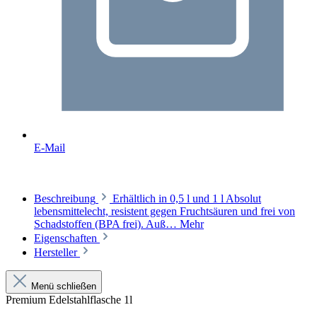
E-Mail
Beschreibung
Erhältlich in 0,5 l und 1 l Absolut
lebensmittelecht, resistent gegen Fruchtsäuren und frei von
Schadstoffen (BPA frei). Auß…
Mehr
Eigenschaften
Hersteller
Menü schließen
Premium Edelstahlflasche 1l