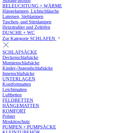
Storage-Boxen
BELEUCHTUNG + WÄRME
Hängelampen, Lichtschläuche
Laternen, Stehlampen
Taschen- und Stirnlampen
Heizstrahler und Zeltöfen
DUSCHE + WC
Zur Kategorie SCHLAFEN
SCHLAFSÄCKE
Deckenschlafsäcke
Mumienschlafsäcke
Kinder-/Jugendschlafsäcke
Innenschlafsäcke
UNTERLAGEN
Komfortmatten
Leichtmatten
Luftbetten
FELDBETTEN
HÄNGEMATTEN
KOMFORT
Polster
Moskitoschutz
PUMPEN + PUMPSÄCKE
KLEINZUBEHÖR