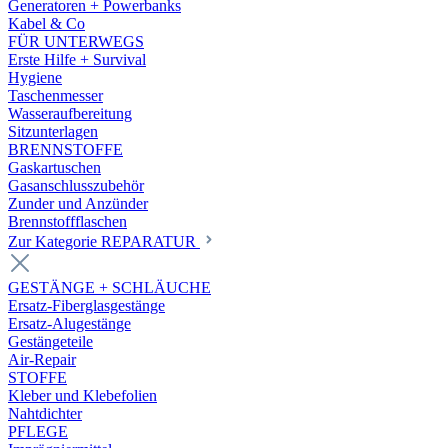
Generatoren + Powerbanks
Kabel & Co
FÜR UNTERWEGS
Erste Hilfe + Survival
Hygiene
Taschenmesser
Wasseraufbereitung
Sitzunterlagen
BRENNSTOFFE
Gaskartuschen
Gasanschlusszubehör
Zunder und Anzünder
Brennstoffflaschen
Zur Kategorie REPARATUR
GESTÄNGE + SCHLÄUCHE
Ersatz-Fiberglasgestänge
Ersatz-Alugestänge
Gestängeteile
Air-Repair
STOFFE
Kleber und Klebefolien
Nahtdichter
PFLEGE