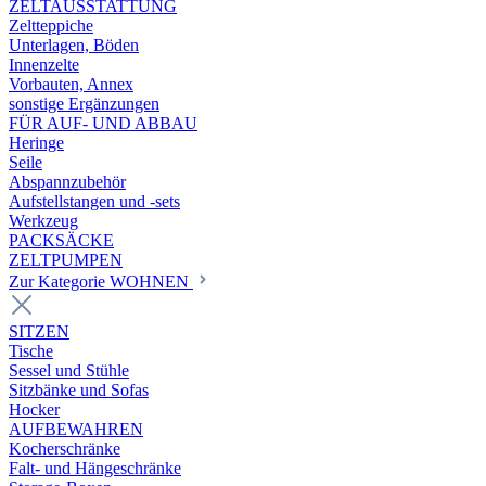
ZELTAUSSTATTUNG
Zeltteppiche
Unterlagen, Böden
Innenzelte
Vorbauten, Annex
sonstige Ergänzungen
FÜR AUF- UND ABBAU
Heringe
Seile
Abspannzubehör
Aufstellstangen und -sets
Werkzeug
PACKSÄCKE
ZELTPUMPEN
Zur Kategorie WOHNEN
SITZEN
Tische
Sessel und Stühle
Sitzbänke und Sofas
Hocker
AUFBEWAHREN
Kocherschränke
Falt- und Hängeschränke