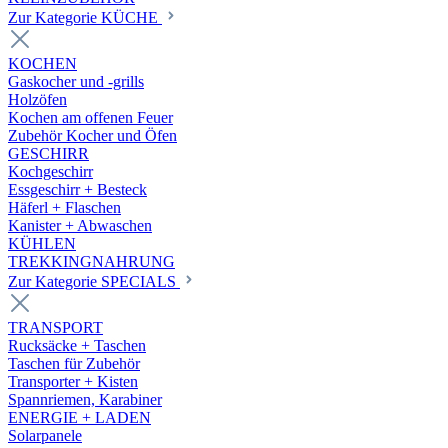
Zur Kategorie KÜCHE
KOCHEN
Gaskocher und -grills
Holzöfen
Kochen am offenen Feuer
Zubehör Kocher und Öfen
GESCHIRR
Kochgeschirr
Essgeschirr + Besteck
Häferl + Flaschen
Kanister + Abwaschen
KÜHLEN
TREKKINGNAHRUNG
Zur Kategorie SPECIALS
TRANSPORT
Rucksäcke + Taschen
Taschen für Zubehör
Transporter + Kisten
Spannriemen, Karabiner
ENERGIE + LADEN
Solarpanele