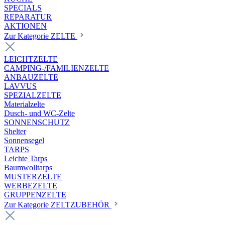
SPECIALS
REPARATUR
AKTIONEN
Zur Kategorie ZELTE
LEICHTZELTE
CAMPING-/FAMILIENZELTE
ANBAUZELTE
LAVVUS
SPEZIALZELTE
Materialzelte
Dusch- und WC-Zelte
SONNENSCHUTZ
Shelter
Sonnensegel
TARPS
Leichte Tarps
Baumwolltarps
MUSTERZELTE
WERBEZELTE
GRUPPENZELTE
Zur Kategorie ZELTZUBEHÖR