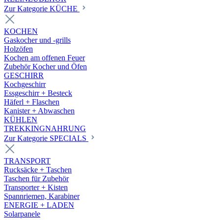
Zur Kategorie KÜCHE
KOCHEN
Gaskocher und -grills
Holzöfen
Kochen am offenen Feuer
Zubehör Kocher und Öfen
GESCHIRR
Kochgeschirr
Essgeschirr + Besteck
Häferl + Flaschen
Kanister + Abwaschen
KÜHLEN
TREKKINGNAHRUNG
Zur Kategorie SPECIALS
TRANSPORT
Rucksäcke + Taschen
Taschen für Zubehör
Transporter + Kisten
Spannriemen, Karabiner
ENERGIE + LADEN
Solarpanele