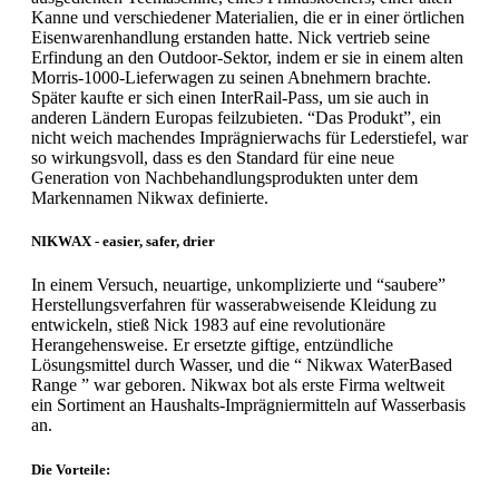
Kanne und verschiedener Materialien, die er in einer örtlichen
Eisenwarenhandlung erstanden hatte. Nick vertrieb seine
Erfindung an den Outdoor-Sektor, indem er sie in einem alten
Morris-1000-Lieferwagen zu seinen Abnehmern brachte.
Später kaufte er sich einen InterRail-Pass, um sie auch in
anderen Ländern Europas feilzubieten. “Das Produkt”, ein
nicht weich machendes Imprägnierwachs für Lederstiefel, war
so wirkungsvoll, dass es den Standard für eine neue
Generation von Nachbehandlungsprodukten unter dem
Markennamen Nikwax definierte.
NIKWAX - easier, safer, drier
In einem Versuch, neuartige, unkomplizierte und “saubere”
Herstellungsverfahren für wasserabweisende Kleidung zu
entwickeln, stieß Nick 1983 auf eine revolutionäre
Herangehensweise. Er ersetzte giftige, entzündliche
Lösungsmittel durch Wasser, und die “ Nikwax WaterBased
Range ” war geboren. Nikwax bot als erste Firma weltweit
ein Sortiment an Haushalts-Imprägniermitteln auf Wasserbasis
an.
Die Vorteile: