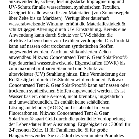
anzuwendende, sichere, leistungsstarke Imprägnierung und
UV-Schutz für alle wasserfesten, synthetischen Textilien.
Geeignet für alle wasserfesten Materialien (von Sonnensegeln
über Zelte bis zu Markisen). Verfügt über dauerhaft
wasserabweisende Wirkung, erhöht die Materialfestigkeit &
schützt gegen Alterung durch UV-Einstrahlung. Bereits eine
Anwendung kann durch Schutz vor UV-Schäden die
effektive Lebensdauer von Textilien verdoppeln. Das Produkt
kann auf nassen oder trockenen synthetischen Stoffen
angewendet werden. Auch auf silikonisierten Zelten
anwendbar. Nikwax Concentrated Tent & Gear SolarProof®
fügt dauerhaft wasserabweisende Eigenschaften (DWR) bis
zum maximal prüfbaren Standard und Schutz vor
ultravioletter (UV) Strahlung hinzu. Eine Verminderung der
Reißfestigkeit durch UV-Strahlen wird verhindert. Nikwax
Concentrated Tent & Gear SolarProof® kann auf nassen oder
trockenen synthetischen Stoffen angewendet werden. Es ist
Wasser basiert, ohne Aerosol, nicht-brennbar, ungefährlich
und umweltfreundlich. Es enthält keine schädlichen
Lösungsmittel oder (VOCs) und ist absolut frei von
Fluorcarbonen. Nikwax Concentrated Tent & Gear
SolarProof® spart Geld durch die potentielle Verdoppelung
der Lebensdauer Ihrer Ausrüstung. Ergiebigkeit ca.: 300ml für
2-Personen Zelte, 1l für Familienzelte, 5l für große
Hangar.Verwenden Sie ca. 50ml des verdünnten Produktes