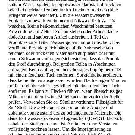
kaltem Wasser spülen, bis Spülwasser klar ist. Lufttrocknen
oder bei niedriger Temperatur im Trockner trocknen (bitte
Pflegehinweise beachten). Um die wasserabweisende
Funktion zu bewahren, immer mit Nikwax Tech Wash®
waschen. Keine herkömmlichen Waschmittel benutzen.
Anwendung auf Zelten: Zelt aufstellen oder Arbeitsfläche
abdecken und sauberen Artikel ausbreiten. 1 Teil des
Produktes zu 9 Teilen Wasser geben und gut mischen. Das
verdünnte Produkt gleichmäßig auf die Außenseite von
feuchten oder trockenen Materialien aufpinseln oder mit
einem Schwamm auftragen (sicherstellen, dass das Produkt
den Stoff durchdringt). Bei großen Teilen in Abschnitten
auftragen. Beim Auftragen überschüssiges Imprägniermittel
mit einem feuchten Tuch entfernen. Sorgfältig kontrollieren,
dass keine Stellen ausgelassen wurden. Nach einigen Minuten
prüfen und überschüssiges Mittel mit einem feuchten Tuch
entfernen. Es kann zu Flecken führen, wenn überschüssiges
Mittel nicht entfernt wird. Mittel zuerst an verdeckter Stelle
prüfen. Verwenden Sie ca. 50ml unverdünnte Flüssigkeit für
3m² Stoff. Diese Menge ist eine ungefähre Angabe und
abhängig vom Zustand des zu behandelnden Materials. Die
dauerhaft wasserabweisende Eigenschaft (DWR) bildet sich,
sobald der Stoff getrocknet ist. Artikel vor dem Verstauen
vollständig trocknen lassen. Um die Imprägnierung zu
erhalten, reinigen Sie immer mit Nikwax Tech Wash®.