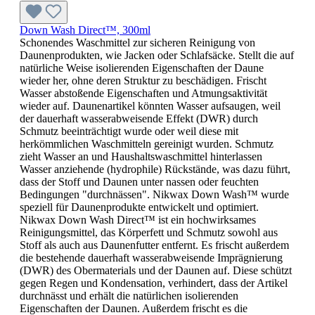
Down Wash Direct™, 300ml
Schonendes Waschmittel zur sicheren Reinigung von
Daunenprodukten, wie Jacken oder Schlafsäcke. Stellt die auf
natürliche Weise isolierenden Eigenschaften der Daune
wieder her, ohne deren Struktur zu beschädigen. Frischt
Wasser abstoßende Eigenschaften und Atmungsaktivität
wieder auf. Daunenartikel könnten Wasser aufsaugen, weil
der dauerhaft wasserabweisende Effekt (DWR) durch
Schmutz beeinträchtigt wurde oder weil diese mit
herkömmlichen Waschmitteln gereinigt wurden. Schmutz
zieht Wasser an und Haushaltswaschmittel hinterlassen
Wasser anziehende (hydrophile) Rückstände, was dazu führt,
dass der Stoff und Daunen unter nassen oder feuchten
Bedingungen "durchnässen". Nikwax Down Wash™ wurde
speziell für Daunenprodukte entwickelt und optimiert.
Nikwax Down Wash Direct™ ist ein hochwirksames
Reinigungsmittel, das Körperfett und Schmutz sowohl aus
Stoff als auch aus Daunenfutter entfernt. Es frischt außerdem
die bestehende dauerhaft wasserabweisende Imprägnierung
(DWR) des Obermaterials und der Daunen auf. Diese schützt
gegen Regen und Kondensation, verhindert, dass der Artikel
durchnässt und erhält die natürlichen isolierenden
Eigenschaften der Daunen. Außerdem frischt es die