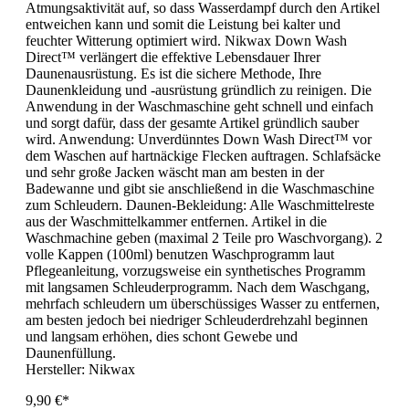
Atmungsaktivität auf, so dass Wasserdampf durch den Artikel
entweichen kann und somit die Leistung bei kalter und
feuchter Witterung optimiert wird. Nikwax Down Wash
Direct™ verlängert die effektive Lebensdauer Ihrer
Daunenausrüstung. Es ist die sichere Methode, Ihre
Daunenkleidung und -ausrüstung gründlich zu reinigen. Die
Anwendung in der Waschmaschine geht schnell und einfach
und sorgt dafür, dass der gesamte Artikel gründlich sauber
wird. Anwendung: Unverdünntes Down Wash Direct™ vor
dem Waschen auf hartnäckige Flecken auftragen. Schlafsäcke
und sehr große Jacken wäscht man am besten in der
Badewanne und gibt sie anschließend in die Waschmaschine
zum Schleudern. Daunen-Bekleidung: Alle Waschmittelreste
aus der Waschmittelkammer entfernen. Artikel in die
Waschmachine geben (maximal 2 Teile pro Waschvorgang). 2
volle Kappen (100ml) benutzen Waschprogramm laut
Pflegeanleitung, vorzugsweise ein synthetisches Programm
mit langsamen Schleuderprogramm. Nach dem Waschgang,
mehrfach schleudern um überschüssiges Wasser zu entfernen,
am besten jedoch bei niedriger Schleuderdrehzahl beginnen
und langsam erhöhen, dies schont Gewebe und
Daunenfüllung.
Hersteller:
Nikwax
9,90 €*