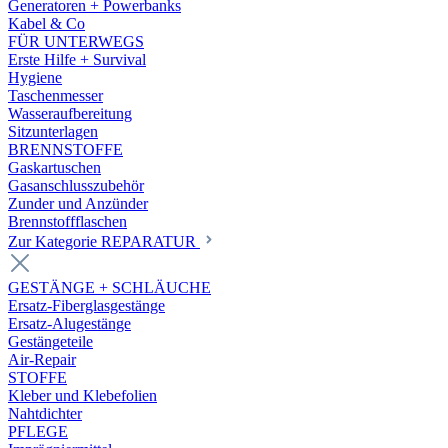
Generatoren + Powerbanks
Kabel & Co
FÜR UNTERWEGS
Erste Hilfe + Survival
Hygiene
Taschenmesser
Wasseraufbereitung
Sitzunterlagen
BRENNSTOFFE
Gaskartuschen
Gasanschlusszubehör
Zunder und Anzünder
Brennstoffflaschen
Zur Kategorie REPARATUR
GESTÄNGE + SCHLÄUCHE
Ersatz-Fiberglasgestänge
Ersatz-Alugestänge
Gestängeteile
Air-Repair
STOFFE
Kleber und Klebefolien
Nahtdichter
PFLEGE