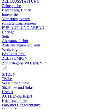
ZELTAUSSTATTUNG
Zeltteppiche
Unterlagen, Böden
Innenzelte
Vorbauten, Annex
sonstige Ergänzungen
FÜR AUF- UND ABBAU
Heringe
Seile
Abspannzubehör
Aufstellstangen und -sets
Werkzeug
PACKSÄCKE
ZELTPUMPEN
Zur Kategorie WOHNEN
SITZEN
Tische
Sessel und Stühle
Sitzbänke und Sofas
Hocker
AUFBEWAHREN
Kocherschränke
Falt- und Hängeschränke