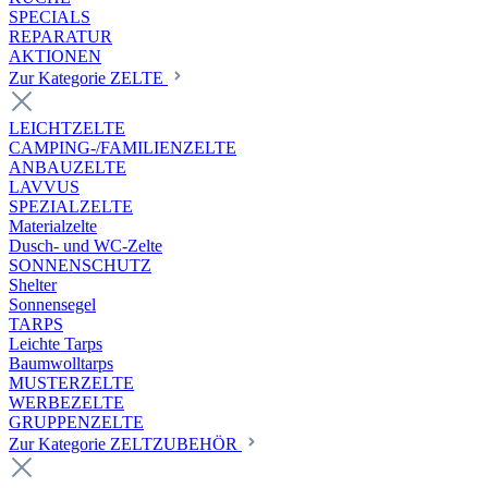
SPECIALS
REPARATUR
AKTIONEN
Zur Kategorie ZELTE
LEICHTZELTE
CAMPING-/FAMILIENZELTE
ANBAUZELTE
LAVVUS
SPEZIALZELTE
Materialzelte
Dusch- und WC-Zelte
SONNENSCHUTZ
Shelter
Sonnensegel
TARPS
Leichte Tarps
Baumwolltarps
MUSTERZELTE
WERBEZELTE
GRUPPENZELTE
Zur Kategorie ZELTZUBEHÖR