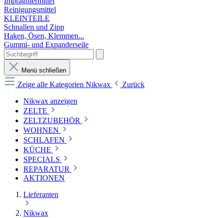
Imprägniermittel
Reinigungsmittel
KLEINTEILE
Schnallen und Zipp
Haken, Ösen, Klemmen...
Gummi- und Expanderseile
Menü schließen
Zeige alle Kategorien
Nikwax
Zurück
Nikwax anzeigen
ZELTE
ZELTZUBEHÖR
WOHNEN
SCHLAFEN
KÜCHE
SPECIALS
REPARATUR
AKTIONEN
Lieferanten
Nikwax