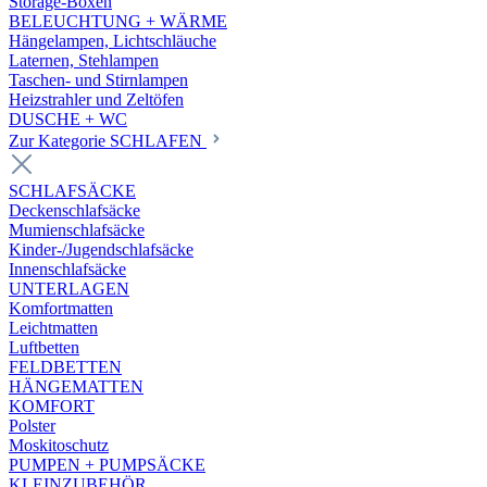
Storage-Boxen
BELEUCHTUNG + WÄRME
Hängelampen, Lichtschläuche
Laternen, Stehlampen
Taschen- und Stirnlampen
Heizstrahler und Zeltöfen
DUSCHE + WC
Zur Kategorie SCHLAFEN
SCHLAFSÄCKE
Deckenschlafsäcke
Mumienschlafsäcke
Kinder-/Jugendschlafsäcke
Innenschlafsäcke
UNTERLAGEN
Komfortmatten
Leichtmatten
Luftbetten
FELDBETTEN
HÄNGEMATTEN
KOMFORT
Polster
Moskitoschutz
PUMPEN + PUMPSÄCKE
KLEINZUBEHÖR