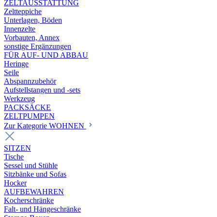
ZELTAUSSTATTUNG
Zeltteppiche
Unterlagen, Böden
Innenzelte
Vorbauten, Annex
sonstige Ergänzungen
FÜR AUF- UND ABBAU
Heringe
Seile
Abspannzubehör
Aufstellstangen und -sets
Werkzeug
PACKSÄCKE
ZELTPUMPEN
Zur Kategorie WOHNEN
SITZEN
Tische
Sessel und Stühle
Sitzbänke und Sofas
Hocker
AUFBEWAHREN
Kocherschränke
Falt- und Hängeschränke