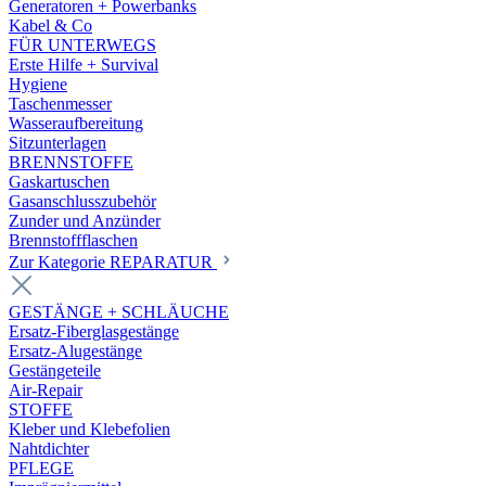
Generatoren + Powerbanks
Kabel & Co
FÜR UNTERWEGS
Erste Hilfe + Survival
Hygiene
Taschenmesser
Wasseraufbereitung
Sitzunterlagen
BRENNSTOFFE
Gaskartuschen
Gasanschlusszubehör
Zunder und Anzünder
Brennstoffflaschen
Zur Kategorie REPARATUR
GESTÄNGE + SCHLÄUCHE
Ersatz-Fiberglasgestänge
Ersatz-Alugestänge
Gestängeteile
Air-Repair
STOFFE
Kleber und Klebefolien
Nahtdichter
PFLEGE