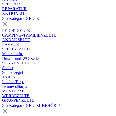
SPECIALS
REPARATUR
AKTIONEN
Zur Kategorie ZELTE
LEICHTZELTE
CAMPING-/FAMILIENZELTE
ANBAUZELTE
LAVVUS
SPEZIALZELTE
Materialzelte
Dusch- und WC-Zelte
SONNENSCHUTZ
Shelter
Sonnensegel
TARPS
Leichte Tarps
Baumwolltarps
MUSTERZELTE
WERBEZELTE
GRUPPENZELTE
Zur Kategorie ZELTZUBEHÖR