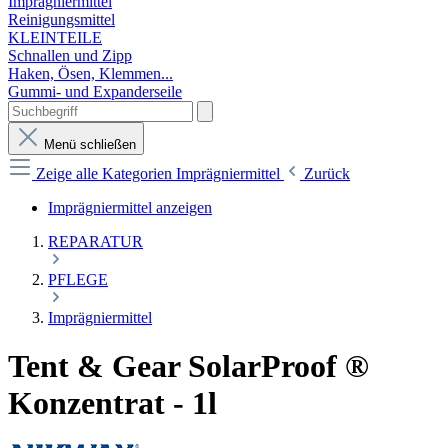
Imprägniermittel
Reinigungsmittel
KLEINTEILE
Schnallen und Zipp
Haken, Ösen, Klemmen...
Gummi- und Expanderseile
Menü schließen
Zeige alle Kategorien
Imprägniermittel
Zurück
Imprägniermittel anzeigen
REPARATUR
PFLEGE
Imprägniermittel
Tent & Gear SolarProof ®
Konzentrat - 1l