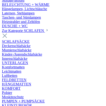
Storage-Boxen
BELEUCHTUNG + WÄRME
Hängelampen, Lichtschläuche
Laternen, Stehlampen
Taschen- und Stirnlampen
Heizstrahler und Zeltöfen
DUSCHE + WC
Zur Kategorie SCHLAFEN
SCHLAFSÄCKE
Deckenschlafsäcke
Mumienschlafsäcke
Kinder-/Jugendschlafsäcke
Innenschlafsäcke
UNTERLAGEN
Komfortmatten
Leichtmatten
Luftbetten
FELDBETTEN
HÄNGEMATTEN
KOMFORT
Polster
Moskitoschutz
PUMPEN + PUMPSÄCKE
KLEINZUBEHÖR