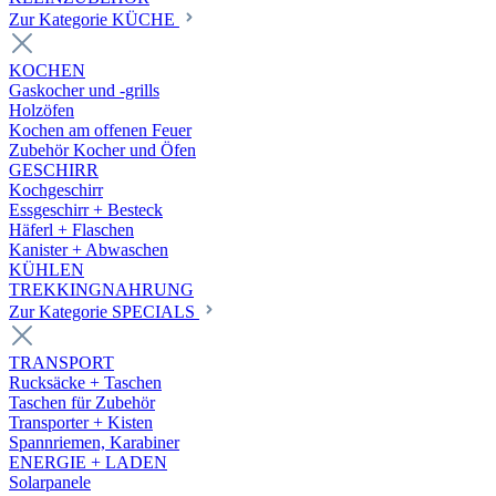
Zur Kategorie KÜCHE
KOCHEN
Gaskocher und -grills
Holzöfen
Kochen am offenen Feuer
Zubehör Kocher und Öfen
GESCHIRR
Kochgeschirr
Essgeschirr + Besteck
Häferl + Flaschen
Kanister + Abwaschen
KÜHLEN
TREKKINGNAHRUNG
Zur Kategorie SPECIALS
TRANSPORT
Rucksäcke + Taschen
Taschen für Zubehör
Transporter + Kisten
Spannriemen, Karabiner
ENERGIE + LADEN
Solarpanele