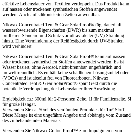
effektive Lebensdauer von Textilien verdoppeln. Das Produkt kann
auf nassen oder trockenen synthetischen Stoffen angewendet
werden. Auch auf silikonisierten Zelten anwendbar.
Nikwax Concentrated Tent & Gear SolarProof® fügt dauerhaft
wasserabweisende Eigenschaften (DWR) bis zum maximal
prüfbaren Standard und Schutz vor ultravioletter (UV) Strahlung
hinzu. Eine Verminderung der Reißfestigkeit durch UV-Strahlen
wird verhindert.
Nikwax Concentrated Tent & Gear SolarProof® kann auf nassen
oder trockenen synthetischen Stoffen angewendet werden. Es ist
Wasser basiert, ohne Aerosol, nicht-brennbar, ungefährlich und
umweltfreundlich. Es enthält keine schädlichen Lösungsmittel oder
(VOCs) und ist absolut frei von Fluorcarbonen. Nikwax
Concentrated Tent & Gear SolarProof® spart Geld durch die
potentielle Verdoppelung der Lebensdauer Ihrer Ausrüstung.
Ergiebigkeit ca.: 300ml für 2-Personen Zelte, 1l für Familienzelte, 5l
für große Hangar.
Verwenden Sie ca. 50ml des verdünnten Produktes für 1m² Stoff.
Diese Menge ist eine ungefähre Angabe und abhängig vom Zustand
des zu behandelnden Materials.
Verwenden Sie Nikwax Cotton Proof™ zum Imprägnieren von