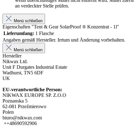
wenn überschüssiges Mittel nicht entfernt wird. Mittel zuerst
an verdeckter Stelle prüfen.
Menü schließen
Eigenschaften "Tent & Gear SolarProof ® Konzentrat - 1l"
Lieferumfang:
1 Flasche
Angaben gemäß Hersteller. Irrtum und Änderung vorbehalten.
Menü schließen
Hersteller
Nikwax Ltd.
Unit F Durgates Industrial Estate
Wadhurst, TN5 6DF
UK
EU-verantwortliche Person:
NIKWAX EUROPE SP. Z.O.O
Poznanska 5
62-081 Przeźmierowo
Polen
biuro@nikwax.com
++48690592906